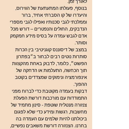
לאורך זמן. 
בנוסף, פעולתו המתעתעת של הווירוס, 
והיעדרו של קו הסברתי אחיד, ברור 
וממלכתי לגבי סכנותיו ואפילו לגבי מספרי 
הנדבקים, החולים והנפטרים – דורש מכל 
אדם לגבש עמדה על בסיס מידע חמקמק 
וסותר. 
במצב של דיסוננס קוגניטיבי בין הכרות 
סותרות נוטים רבים לבחור ב״בפתרון 
הפשוט״, כלומר, לדבוק באחת מהקצוות 
תוך הכחשה, התעלמות או הדחקה של 
אינפורמציה ונימוקים שמצדדים בקוטב 
ההפוך. 
דבקות בעמדה מקוטבת כדי לברוח מפני 
התמודדות עם מורכבות דורשת הפעלת 
צנזורה מנטלית שוטפת - סינון מתמיד של 
מחשבות, רגשות ומידע כדי שלא לפגום 
ביכולתנו להיות שלמים עם העמדה בה 
בחרנו. הצנזורה דורשת משאבים נפשיים, 