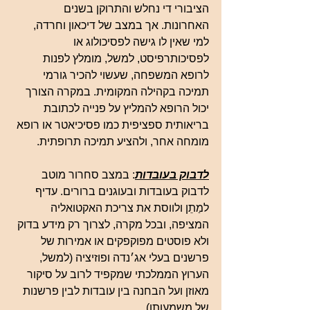
הציבורי די נחלש והתרוקן בשנים 
האחרונות. אך במצב של דיכאון וחרדה, 
למי שאין לו גישה לפסיכולוג או 
לפסיכותרפיסט, למשל, מומלץ לפנות 
לרופא המשפחה, שעשוי להכיר גורמי 
תמיכה בקהילה המקומית. במקרה הצורך 
יכול הרופא להמליץ על פנייה לכתובת 
בריאותית ספציפית כמו פסיכיאטר או רופא 
מומחה אחר, ולהציע תמיכה תרופתית.
לדבוק בעובדות
: במצב סחרור מוטב 
לדבוק בעובדות ובעוגנים ברורים. עדיף 
למַתֵן ולווסת את צריכת האקטואליה 
המציפה, ובכל מקרה, לצרוך רק מידע בדוק 
ולא פוסטים מפוקפקים או אמירות של 
פרשנים בעלי אג׳נדה ופוזיציה (למשל, 
הערוץ הממלכתי שמקפיד לרוב על סיקור 
מאוזן ועל הבחנה בין עובדות לבין פרשנות 
של משמעותן).