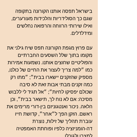
בישראל תפסה אותנו הקורונה בתקופה 
שגם כך הסולידריות והלכידות מעורערים, 
ואילו שירותי הרווחה והרפואה נחלשים 
ומידלדלים.
עם פרוץ מגפת הקורונה תפס שיח גילני את 
מקומו בתוך שלל השסעים החברתיים 
והפוליטיים שחוצים אותנו. נשמעות אמירות 
כמו ״למה צריך לעצור את החיים של כולנו, 
מספיק שהזקנים יישארו בבית״; ״מתו רק 
כמה זקנים מבתי אבות זאת לא סיבה 
שכולם יפסיקו לחיות״; ״אל תגיד לי ללבוש 
מסיכה: אם לא נוח לך, תישאר בבית״, וכן 
הלאה. ניכור ואנטגוניזם בין-דורי מרימים את 
ראשם. הזקן הפך ל״אחר״, קדושת חייו 
עוברת תהליך של זילות, נוצרת 
דה-הומניזציה כלפיו ופוחתת האמפטיה 
למצבו ולגורלו. 