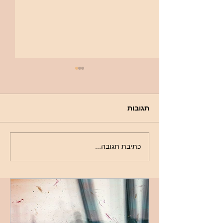
תגובות
ציירי לי עולם – לראוֹת טוּב
כתיבת תגובה...
גם בעִתוֹת סבל