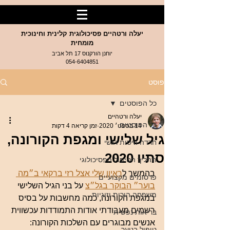
יעלה ורטהיים פסיכולוגית קלינית וחינוכית
מומחית
יוחנן הורקנוס 17 תל אביב
054-6404851
פוסט
כל הפוסטים
יעלה ורטהיים
כל הפוסטים
14 בספט׳ 2020
זמן קריאה 4 דקות
גיל שלישי ומגפת הקורונה,
חרדה וויסות רגשי
סתיו 2020
תהליך הטיפול הפסיכולוגי
בהמשך ל
ראיון שלי אצל רזי ברקאי ב״מה 
פרסומים מקצועיים
בוער״ הבוקר בגל״צ
 על בני הגיל השלישי 
משפחה הורות וזוגיות
במגפת הקורונה, כמה מחשבות על בסיס 
רשמים מעבודתי אודות התמודדות עכשווית 
בריאות נפשית
אנשים מבוגרים עם השלכות הקורונה:
טיפול בנוער