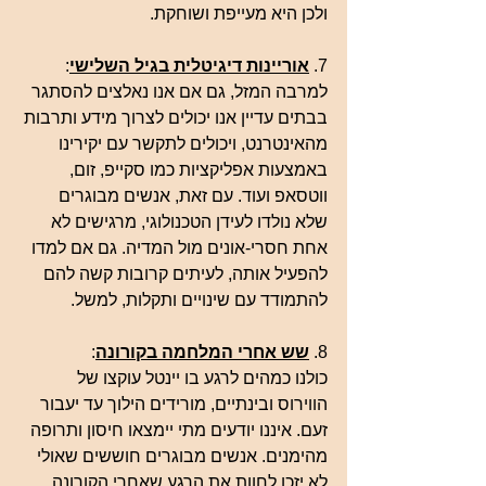
ולכן היא מעייפת ושוחקת.
7. 
אוריינות דיגיטלית בגיל השלישי
:
למרבה המזל, גם אם אנו נאלצים להסתגר 
בבתים עדיין אנו יכולים לצרוך מידע ותרבות 
מהאינטרנט, ויכולים לתקשר עם יקירינו 
באמצעות אפליקציות כמו סקייפ, זום, 
ווטסאפ ועוד. עם זאת, אנשים מבוגרים 
שלא נולדו לעידן הטכנולוגי, מרגישים לא 
אחת חסרי-אונים מול המדיה. גם אם למדו 
להפעיל אותה, לעיתים קרובות קשה להם 
להתמודד עם שינויים ותקלות, למשל.
8. 
שש אחרי המלחמה בקורונה
:
כולנו כמהים לרגע בו יינטל עוקצו של 
הווירוס ובינתיים, מורידים הילוך עד יעבור 
זעם. איננו יודעים מתי יימצאו חיסון ותרופה 
מהימנים. אנשים מבוגרים חוששים שאולי 
לא יזכו לחוות את הרגע שאחרי הקורונה. 