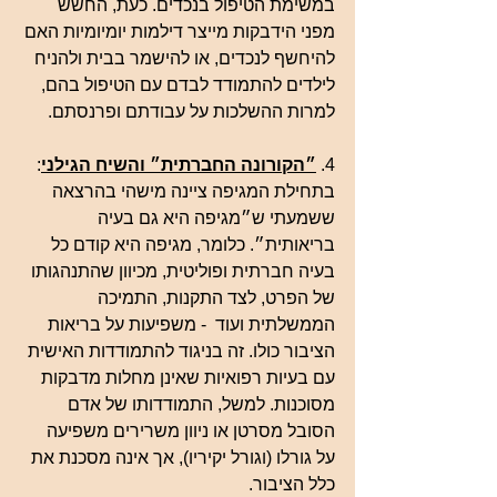
במשימת הטיפול בנכדים. כעת, החשש 
מפני הידבקות מייצר דילמות יומיומיות האם 
להיחשף לנכדים, או להישמר בבית ולהניח 
לילדים להתמודד לבדם עם הטיפול בהם, 
למרות ההשלכות על עבודתם ופרנסתם. 
4. 
״הקורונה החברתית״ והשיח הגילני
:
בתחילת המגיפה ציינה מישהי בהרצאה 
ששמעתי ש״מגיפה היא גם בעיה 
בריאותית״. כלומר, מגיפה היא קודם כל 
בעיה חברתית ופוליטית, מכיוון שהתנהגותו 
של הפרט, לצד התקנות, התמיכה 
הממשלתית ועוד  - משפיעות על בריאות 
הציבור כולו. זה בניגוד להתמודדות האישית 
עם בעיות רפואיות שאינן מחלות מדבקות 
מסוכנות. למשל, התמודדותו של אדם 
הסובל מסרטן או ניוון משרירים משפיעה 
על גורלו (וגורל יקיריו), אך אינה מסכנת את 
כלל הציבור.