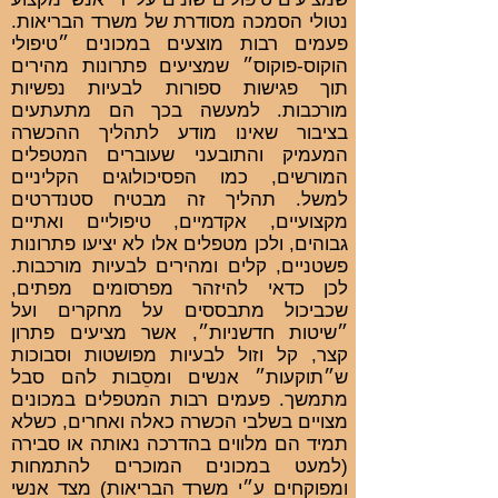
נטולי הסמכה מסודרת של משרד הבריאות.
פעמים רבות מוצעים במכונים ״טיפולי
הוקוס-פוקוס״ שמציעים פתרונות מהירים
תוך פגישות ספורות לבעיות נפשיות
מורכבות. למעשה בכך הם מתעתעים
בציבור שאינו מודע לתהליך ההכשרה
המעמיק והתובעני שעוברים המטפלים
המורשים, כמו הפסיכולוגים הקליניים
למשל. תהליך זה מבטיח סטנדרטים
מקצועיים, אקדמיים, טיפוליים ואתיים
גבוהים, ולכן מטפלים אלו לא יציעו פתרונות
פשטניים, קלים ומהירים לבעיות מורכבות.
לכן כדאי להיזהר מפרסומים מפתים,
שכביכול מתבססים על מחקרים ועל
״שיטות חדשניות״, אשר מציעים פתרון
קצר, קל וזול לבעיות מפושטות וסבוכות
ש״תוקעות״ אנשים ומסֵבות להם סבל
מתמשך. פעמים רבות המטפלים במכונים
מצויים בשלבי הכשרה כאלה ואחרים, כשלא
תמיד הם מלווים בהדרכה נאותה או סבירה
(למעט במכונים המוכרים להתמחות
ומפוקחים ע״י משרד הבריאות) מצד אנשי