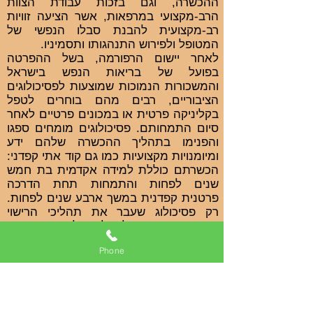
ההכשרה, וגם בזכות עבודת הצוות
הרב-מקצועי במרפאות, אשר הציעה זוויות
רב-מקצועית להבנת סבלו הנפשי של
המטופל ולפירוש התנהגותו ותסמיניו.
לאחר יישום הרפורמה, בשל ההפרטה
בפועל של בריאות הנפש בישראל
והמשכורות הנמוכות שמוצעות לפסיכולוגים
הציבוריים, רבים מהם בוחרים לטפל
בקליניקה פרטית או במכונים פרטיים לאחר
סיום התמחותם. פסיכולוגים מומחים ספגו
והפנימו בתהליך ההכשרה שלהם ידע
ומיומנויות מקצועיות כמו גם קוד אתי קפדני:
הכשרתם כוללת למידה אקדמית בת חמש
שנים לפחות והתמחות תחת הדרכה
פרטנית קפדנית במשך ארבע שנים לפחות.
רק פסיכולוג שעבר את תהליכי הרישוי
וההסמכה רשאי לטפל בקליניקה פרטית
(כלומר, ללא פיקוח והדרכה).
Phone
לרוב גם פסיכולוגים שעובדים בקליניקה
פרטית קונים לעצמם הדרכה. זאת כדי
להמשיך להתפתח ולצמוח וכדי לגלות
אחריות כלפי מטופליהם: שכן, תהליכי
הדרכה פרטנית מהווים "מראת צד" למטפל