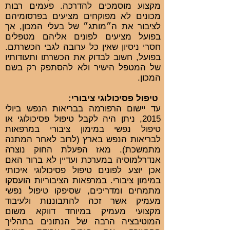
מקצוע מוסמכים להדרכה. פעמים רבות
מכונים לא מפוקחים מציעים בפרסומיהם
לציבור את ה״מותג״ של בעלי המכון, אך
בפועל מציעים לפונים אליהם מטפלים
חסרי ניסיון שאין כל ערובה לגבי הכשרתם.
בפועל, חשוב לבדוק את הכשרתו ותעודותיו
של המטפל הישיר ולא להסתפק רק בשם
המכון.
טיפול פסיכולוגי ציבורי:
עד יישום הרפורמה בבריאות הנפש ביולי
2015, ניתן היה לקבל טיפול פסיכולוגי או
טיפול נפשי במימון ציבורי במרפאות
לבריאות הנפש בארץ (לרוב לאחר המתנה
מתמשכת). מאז הפעלת החוק נוצרה
אנדרלמוסיה במערכת ועדיין לא ברור האם
אכן יוצע לפונים טיפול פסיכולוגי איכותי
במימון ציבורי. במרפאות הציבוריות הועסקו
מתמחים ומדריכים, שסיפקו טיפול נפשי
מעמיק אשר זכה להתבוננות ולעיבוד
מקצועי מעמיק במיוחד דווקא משום
המוטיבציה הרבה של הנתונים בתהליך