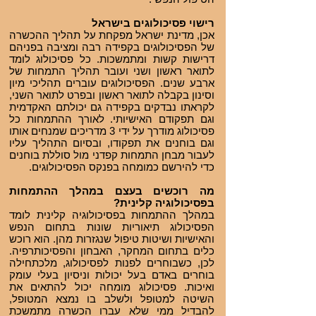
רישוי פסיכולוגים בישראל
אכן, מדינת ישראל מפקחת על תהליך ההכשרה
של הפסיכולוגים בקפידה רבה ומציבה בפניהם
דרישות קשות ומתמשכות. כל פסיכולוג לומד
לתואר ראשון ושני ועובר תהליך התמחות של
ארבע שנים. הפסיכולוגים עוברים תהליכי מיון
וסינון בקבלה לתואר ראשון ובפרט לתואר השני,
לקראתו נבדקים בקפידה גם יכולתם האקדמית
וגם תפקודם האישיותי. לאורך ההתמחות כל
פסיכולוג מודרך על ידי 3 מדריכים שמנחים אותו
וגם בוחנים את תפקודו, ובסיום התהליך עליו
לעבור מבחן התמחות קפדני מול סוללת בוחנים
כדי להירשם כמומחה בפנקס הפסיכולוגים.
מה רוכשים בעצם במהלך ההתמחות
בפסיכולוגיה קלינית?
במהלך ההתמחות בפסיכולוגיה קלינית לומד
הפסיכולוג תיאוריות שונות בתחום הנפש
והאישיות ושיטות טיפול שנגזרות מהן. הוא רוכש
כלים בתחום המחקר, האבחון והפסיכותרפיה.
לכן, כשבוחרים לפנות לפסיכולוג, מלכתחילה
בוחרים באדם בעל יכולות וניסיון בעלי עומק
ואיכות. פסיכולוג מומחה יכול להתאים את
השיטה למטופל ולשלב בו נמצא המטופל,
להבדיל ממי שלא עברו הכשרה מתמשכת