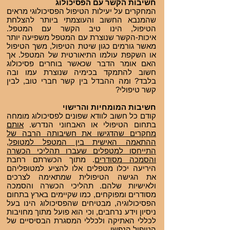
חשיבות הקשר עם הפסיכולוג
המחקרים על יעילות הטיפול הפסיכולוגי מראים
ש
המנבא החשוב והעוצמתי ביותר להצלחת
הטיפול, הינו טיב הקשר עם המטפל.
איכות-הקשר שנוצרת עם המטפל משפיעה יותר
מאשר גורמים כגון שיטת הטיפול, משך הטיפול
או השקפת עולמו התיאורטית של המטפל. אך
האם אומר הדבר שכאשר בוחרים פסיכולוג
חשוב להתמקד בכימיה שנוצרת עמו ובה
בלבד? ומה ההבדל בין קשר חברי טוב, לבין
קשר טיפולי?
חשיבות המומחיות והרישוי
קודם כל חשוב לוודא שפונים לפסיכולוג מומחה
בתחום הטיפולי או האבחוני הנדרש.
אותם
מחקרים שהדגישו את חשיבותה הרבה של
ההתאמה האישית בין המטפל למטופל,
התייחסו למטפלים שעברו תהליכי הכשרה
והסמכה מסודרים
. מתוך הכשרתם רחבת
היריעה יכלו מטפלים אלו להציע למטופליהם
את הגישה הטיפולית שמתאימה לצרכים
ולאישיות שלהם. תהליכי הכשרה והסמכה
מסודרים ומפוקחים, כמו שקיימים בארץ בתחום
הפסיכולוגיה, מבטיחים שהפסיכולוג הינו בעל
ניסיון וידע נרחבים, וכי הוא פועל מתוך מחויבות
לכללי האתיקה ולכללי המסגרת הבסיסיים של
הטיפול הנפשי.