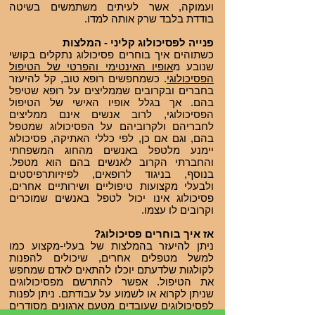
ועמוקה, אשר לעיתים משתמשים בשיטה
בודדת בלבד שרק אותה למדו.
פנייה לפסיכולוג קליני - המלצות
כשתוהים איך בוחרים פסיכולוג נתקלים בקושי
שנובע מ
אופיו האינטימי והפרטי של הטיפול
הפסיכולוגי
. כשמחפשים רופא טוב, קל להיעזר
בחברים ובקרובים שממליצים על רופא שטיפל
בהם. אך בגלל אופיו האישי של הטיפול
הפסיכולוגי, לרוב אנשים אינם ממליצים
לחבריהם ולקרוביהם על הפסיכולוג שמטפל
בהם, וגם אם כן, לפי כללי האתיקה, פסיכולוג
יימנע מלטפל באנשים מהחוג המשפחתי
והחברתי הקרוב לאנשים בהם הוא מטפל.
בנוסף, בניגוד לרופאים, לפיזיותרפיסטים
ולבעלי מקצועות טיפוליים ושירותיים אחרים,
פסיכולוג אינו יכול לטפל באנשים שמוכרים
וקרובים לו עצמו.
אז איך בוחרים פסיכולוג?
ניתן להיעזר בהמלצות של בעלי-מקצוע כמו
למשל מטפלים אחרים, שיכולים להפנות
לקולגות שלדעתם יוכלו להתאים לאדם שמחפש
את הטיפול. אפשר להתרשם מפסיכולוגים
שניתן לקרוא או לשמוע על עבודתם. ניתן לפנות
לפסיכולוגים שעובדים מטעם ארגונים מסודרים