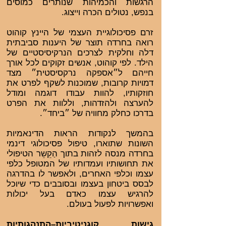
הרגשות והכמיהות שנותרים כמוסים
בנפש, נטולים הכרה וייצוג.
זרם פסיכולוגיית העצמי של היינץ קוהוט
רואה בחרדה תוצר של היענות סביבתית
דלה וחלקית לצרכים הנרקיסיסטיים של
הילד. לפי קוהוט, אנשים זקוקים לכל אורך
חייהם ל״אספקה נרקסיסטית״ מצד
דמויות קרובות, שמוכנות לשקף לפרט את
חוזקותיו, להוות עבודו דוגמה ומודל
להערצה ולהזדהות, וללוות את הפרט
בדרכו כחלק מחוויה של ״ביחד״.
בהמשך לנקודות הראות הדינאמיות
השונות שתוארו, טיפול פסיכולוגי דינמי
בחרדה מנסה לזהות בתוך הַקֵשֵר הטיפולי
את תחושותיו ועמדותיו של המטופל כלפי
עצמו וכלפי האחרים, ולאפשר לו בהדרגה
לבסס ביטחון בעצמו ובסובבים כדי שיוכל
להרגיש עצמו כאדם בעל יכולות
ואפשרויות לפעול בעולם.
גישות קוגניטיביות–התנהגותיות