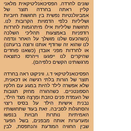
שונים לחרדה. הפסיכואנליטיקאית מלאני
קליין ראתה בחרדה תוצר של
אמביוולנטיות נפשית בין תחושות חיוביות
ושליליות כלפי הדמויות הקרובות לנו.
תחושות שליליות אילו מיתרגמות לחרדות
רודפניות באמצעות תהליכי השלכה
(כשהכעס שלנו מושלך על האחר ונדמה
לנו שהוא זה שרודף אותנו ורוצה ברעתנו)
או לחרדות מפני אובדן (כשאנו פוחדים
שהיקרים לנו ייפגעו וייהרסו כתוצאה
מרגשותינו הקשים כלפיהם).
הפסיכואנליטיקאי ד.ו. וויניקוט ראה בחרדה
תוצר של הורות בלתי רגישה או דכאנית,
שלא אפשרה לילד להיות במגע עם חלקיו
הספונטניים. כשההורה מחזק תגובות
של העמדת פנים כוזבת ומְרָצָה מצד הילד,
נבנית אישיות הילד על בסיס ריצוי
והסתגלות לסביבה. זאת בעוד שתחושותיו
האמיתיות נותרות חבויות בנפשו
ומערערות אותה מבפנים, בשל הפער
שבין החוויה המודעת והנתפסת, לבין