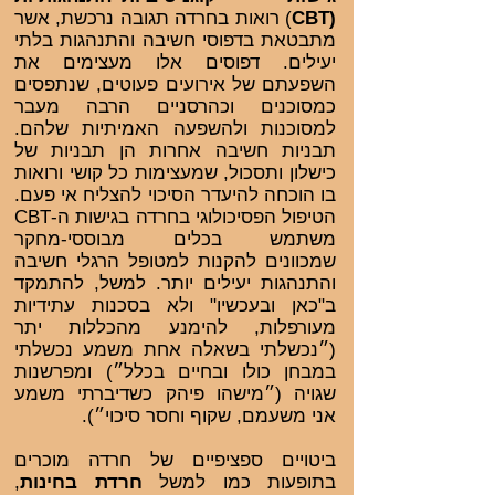
(CBT
) רואות בחרדה תגובה נרכשת, אשר
מתבטאת בדפוסי חשיבה והתנהגות בלתי
יעילים. דפוסים אלו מעצימים את
השפעתם של אירועים פעוטים, שנתפסים
כמסוכנים וכהרסניים הרבה מעבר
למסוכנות ולהשפעה האמיתיות שלהם.
תבניות חשיבה אחרות הן תבניות של
כישלון ותסכול, שמעצימות כל קושי ורואות
בו הוכחה להיעדר הסיכוי להצליח אי פעם.
הטיפול הפסיכולוגי בחרדה בגישות ה-CBT
משתמש בכלים מבוססי-מחקר
שמכוונים להקנות למטופל הרגלי חשיבה
והתנהגות יעילים יותר. למשל, להתמקד
ב"כאן ובעכשיו" ולא בסכנות עתידיות
מעורפלות, להימנע מהכללות יתר
(״נכשלתי בשאלה אחת משמע נכשלתי
במבחן כולו ובחיים בכלל״) ומפרשנות
שגויה (״מישהו פיהק כשדיברתי משמע
אני משעמם, שקוף וחסר סיכוי״).
ביטויים ספציפיים של חרדה מוכרים
בתופעות כמו למשל
חרדת בחינות
,