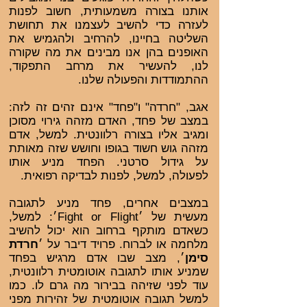
אותנו בצורה משמעותית, חשוב לפנות
לעזרה כדי להשיב לעצמנו את תחושת
השליטה בחיינו, להרחיב ולהגמיש את
האופנים בהן אנו מבינים את מה שקורה
לנו, להעשיר את מרחב התפקוד,
ההתמודדות והפעולה שלנו.
אגב, "חרדה" ו"פחד" אינם זהים זה לזה:
במצב של פחד, האדם מזהה גירוי מסוכן
ומגיב אליו בצורה רלוונטית. למשל, אדם
מזהה גוש חשוד בגופו וחושש שזה מאותת
על גידול סרטני. הפחד מניע אותו
לפעולה, למשל, לפנות לבדיקה רפואית.
במצבים אחרים, פחד מניע לתגובה
מעשית של ׳Fight or Flight׳: למשל,
כשאדם מותקף ברחוב הוא יכול להשיב
מלחמה או לברוח. פרויד דיבר על ׳
חרדת
סימן
׳, מצב שבו אדם מרגיש בפחד
שמניע אותו לתגובה אוטומטית רלוונטית,
עוד לפני שזיהה בבירור מה גרם לו. כמו
למשל תגובה אוטומטית של זהירות מפני