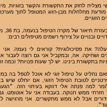
י מצליח לחזק את התקשורת והקשר בזוגיות. מיומ
 מודעת מחלחלות מבן-הזוג המטופל לתוך מערכת
ם הזוגיים.
אנסה לתאר 
ים ובנויים על צירוף רשמים מטיפולים רבים:
עלה? את פסיכולוגית? קוראים לי נעמה. אני ר
ים ושחיקה. אה, ובמקביל אני גם רוצה לעבור אצל
יות בתקשורת בינינו. יש לך שעות פנויות? וכמה ז
 נחליט על טיפול זוגי לא אוכל לטפל בה במק
טניים לטובת הטיפול הזוגי, אם יוחלט שיש בה
מר למה פנתה אלי דווקא בעיתוי הזה. ״הגענ
״ חזרתי ממש חנוקה. בעבודה אני על אוטומט. גם 
דורים אבל לא ממש מתקשרים. אני מרגישה לבד
וד״.