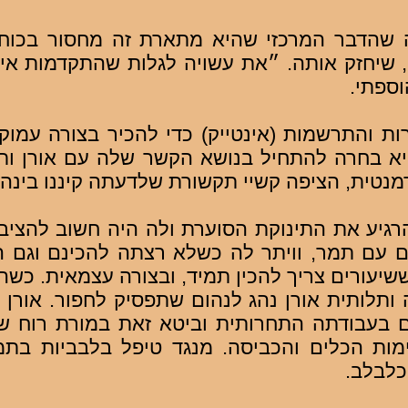
שהדבר המרכזי שהיא מתארת זה מחסור בכוחו
, שיחזק אותה. ״את עשויה לגלות שהתקדמות איש
וספתי.
ות והתרשמות (אינטייק) כדי להכיר בצורה עמוק
יא בחרה להתחיל בנושא הקשר שלה עם אורן ותי
טית, הציפה קשיי תקשורת שלדעתה קיננו בינהם
רגיע את התינוקת הסוערת ולה היה חשוב להציב ג
ם עם תמר, וויתר לה כשלא רצתה להכינם וגם ה
ששיעורים צריך להכין תמיד, ובצורה עצמאית. כ
ותלותית אורן נהג לנהום שתפסיק לחפור. אורן 
בעבודתה התחרותית וביטא זאת במורת רוח 
מות הכלים והכביסה. מנגד טיפל בלבביות בתמ
כלבלב.