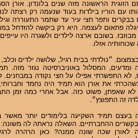
 הזוגית הראשונה מזה שנים בלונדון. אורן הס
תו עם הוריו בילדות בעוד שנעמה רק רצתה לנו
 בבקרים ותפר חצי עיר עד שתמר התעוררה וגילה
לה פתאום לעצמה. היא רק ביקשה להזדחל במוז
מבוזבז. בשובם ארצה לילדים ולשגרה היו עייפים
שכוחותיה אזלו.
מצום. ״נולדתי בבית רגיל, שלושה ילדים וכלב, 
ומדעים, המסלול באוניברסיטה נגזר מזה. תמ
ת, לא התפשרתי אפילו על חצי נקודה במבחנים. ל
כשהכרתי את אורן הוא תמיד היה נחמד וחברותי
ם, לא שאפתן, פשוט כזה. אבל אחרי כמה זמן התבר
לדה זה התפוצץ״.
 בעצם תמיד השקיעה בלימודים יותר מאשר ב
בקשרים ההחברתיים. השאלה נראתה לה משונה: ״
לאורן שכה שונה ממנה? כאן הרהרה לרגע