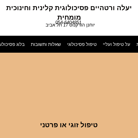
יעלה ורטהיים פסיכולוגית קלינית וחינוכית
מומחית
054-6404851
יוחנן הורקנוס 17 תל אביב
על טיפול ועליי
טיפול פסיכולוגי
שאלות ותשובות
בלוג פסיכולוג
טיפול זוגי או פרטני