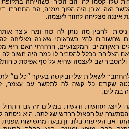
ות שלו קסמו לה. הם הכירו כשהייתה בתקופת 
ר הזה, אורן היה הפוך ממנה, הם התחברו, דב
ת איננה מצליחה לחזור לעצמה.
יסיתי להבין מה נותן לה כוח ומה עוצר אותה
ם שחשובים לה? כשראיתי שאינה מצליחה להס
ים האקדמיים והמקצועיים, הרהרתי האם היא מס
אם הצליחה בכלל להסביר לו כמה היה חשוב לה לנו
ולהסביר שם לעצמה שהיא על סף אפיסת כוחות?
תחבר לשאלות שלי וביקשה בעיקר ״כלים״ לתקש
לטה שקודם כל קשה לה לתקשר עם עצמה, ל
ה במילים.
לייצג תחושות ורגשות במילים זה גם התחיל ל
הסתערה על הפאזל החדש שגילתה. היא ניסתה לה
התה אם העייפות בלונדון נבעה מתשישות גופנית 
תנה להם מוצא ומענה. היא החלה לראות 