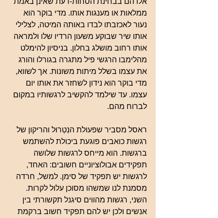
אלו הם בבחינת הסחוֹת-דעת שאינן באמת 
ממלאות או מענגות אותו. מדי בוקר הוא 
נעור לאכזבתו לבדו באותה המיטה, לצלילי 
אותו שיר שבוקע משעון הרדיו שלו ולמראה 
אותו רחוב מושלג בחלון. בניסיון להימלט 
מהלימבו הרגשי פיל מתגרה בגורלו והורג 
את עצמו בשלל מיתות משונות. אך לשווא, 
מדי בוקר הוא נידון לשחזר את אותו יום 
עצמו. עד שילמד להקשיב לרגשותיו במקום 
לברוח מהם.
ראסל מסביר שפעולת הנִטְרוּל והריקון של 
רגשות כואבים פוגעת ביכולת להשתמש 
ברגשות. הוא מייחס לרגשות שלושה 
תפקידים אבולוציוניים חשובים: האחד, 
לרגשות יש תפקיד של סימן. למשל, חרדה 
מסמנת לנו שמשהו מסוכן עלול לקרות. 
השני, רגשות מהווים סיגנל תקשורתי בין 
אנשים ולכן יש להם תפקיד חשוב ברקמת 