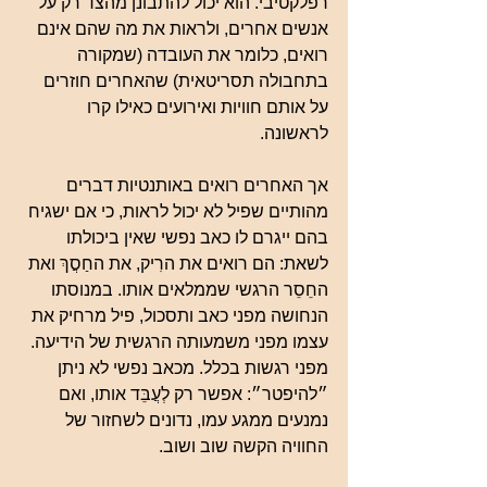
רפלקטיבי. הוא יכול להתבונן מהצד רק על 
אנשים אחרים, ולראות את מה שהם אינם 
רואים, כלומר את העובדה (שמקורה 
בתחבולה תסריטאית) שהאחרים חוזרים 
על אותם חוויות ואירועים כאילו קרו 
לראשונה.
אך האחרים רואים באותנטיות דברים 
מהותיים שפיל לא יכול לראות, כי אם ישגיח 
בהם ייגרם לו כאב נפשי שאין ביכולתו 
לשאת: הם רואים את הרִיק, את החַסֲךְ ואת 
החֵסֵר הרגשי שממלאים אותו. במנוסתו 
הנחושה מפני כאב ותסכול, פיל מרחיק את 
עצמו מפני משמעותה הרגשית של הידיעה. 
מפני רגשות בכלל. מכאב נפשי לא ניתן 
״להיפטר״: אפשר רק לְעֲבֵּד אותו, ואם 
נמנעים ממגע עמו, נדונים לשחזור של 
החוויה הקשה שוב ושוב.