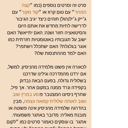
סרט זה וסרטים נוספים (כמו ״
קצה 
המחר
״ עם טום קרוז או ״
קוד מקור
״ עם 
ג׳ייק ג׳ילנהול) תוהים כיצד יגיב הגיבור 
לדרישה לחיות מחדש את אותם היום 
והסיטואציה חזור ושנֹה: האם יתייאש? האם 
ישוב על תגובותיו באוטומטיות חזרתית כמו 
אוגר בגלגלת? האם ישתכלל וישתפר? 
האם ילמד מההתנסות שלו?
לכאורה אין פשוט מלמידה מהניסיון. למשל, 
אם ירדנו מהמדרכה וגילינו שדרכנו 
בשלולית גדולה, בפעם הבאה נבדוק 
בקפידה ונרד ממנה במקום אחר. אך פיל, 
שחרף ניסיונו המצטבר פ
וסע במרץ שוב 
ושוב לאותה שלולית קפואה עצמה
, מבין 
בהדרגה שלמידה מהניסיון אינה פשוטה או 
מובנת מאליה: מדובר באתגר משמעותי. 
אתגר  בו עוסקים כאמור סרטים כמו ״לקום 