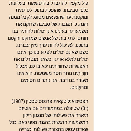
פיל מקפיד להתבדל בהתנשאות ובעליונות 
כלפי סביבתו, שהופכת בתוכו לסתמית 
ומוקטנת עד שהוא אינו מסוגל לקבל ממנה 
הזנה. כי תגובות של סביבה שרוֹקַנוּ את 
משמעותה בעינינו אינן יכולות להותיר בנו 
חותם. לתגובות של אנשים שמחקנו והקְטַנוּ 
בתוכנו, לא יכול להיות ערך מזין עבורנו. 
כשם שאינם יכולים לפגוע בנו כך אינם 
יכולים למלא אותנו. כשאנו מנטרלים את 
האפשרות שחוויותינו יכאיבו לנו, מכלול 
חֲוַויַותֵינוּ נותר חסר משמעות. הוא אינו 
מעורר בנו דבר. אנו נותרים חסומים 
ומרוּקַנים.
הפסיכואנליטקאית פרנסס טסטין (1987) 
(*3) שטיפלה במתמודדים עם אוטיזם 
תיארה את פעילותו של מנגנון ריקון 
המשמעות הרגשית בהגנה מפני כאב. ככל 
שאדם עסוק בתצורת פעילותו כגרייה 