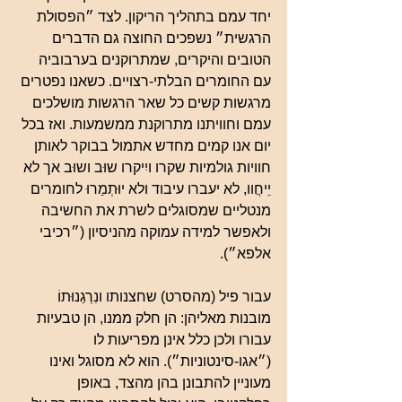
יחד עמם בתהליך הריקון. לצד ״הפסולת 
הרגשית״ נשפכים החוצה גם הדברים 
הטובים והיקרים, שמתרוקנים בערבוביה 
עם החומרים הבלתי-רצויים. כשאנו נפטרים 
מרגשות קשים כל שאר הרגשות מושלכים 
עמם וחוויתנו מתרוקנת ממשמעות. ואז בכל 
יום אנו קמים מחדש אתמול בבוקר לאותן 
חוויות גולמיות שקרו ויִיקרו שוּב ושוּב אך לא 
יֵיחֲוו, לא יעברו עיבוד ולא יוּתְמַרוּ לחומרים 
מנטליים שמסוגלים לשרת את החשיבה 
ולאפשר למידה עמוקה מהניסיון (״רכיבי 
אלפא״).
עבור פיל (מהסרט) שחצנותו ונִרְגַנוּתוֹ 
מובנות מאליהן: הן חלק ממנו, הן טבעיות 
עבורו ולכן כלל אינן מפריעות לו 
(״אגו-סינטוניות״). הוא לא מסוגל ואינו 
מעוניין להתבונן בהן מהצד, באופן 