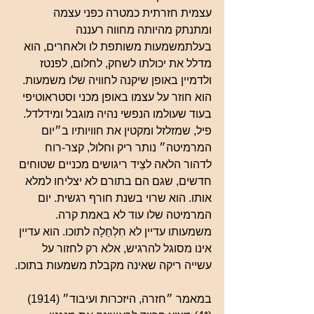
עצמית חזרתית כמטרה כפני עצמה 
ומתנתק מהיותה מחווה רעננה 
בעלתמשמעות משותפת לו ולאחרים, הוא 
מדלל את יכולתו לשחק, לחלום, לפנטז 
ולדמיין באופן שיקנה לחוויה שלו משמעות. 
הוא חוזר על עצמו באופן מכני וסטראוטיפי 
בעוד שעולמו הנפשי נהיה מוגבל ומידלדל. 
פיל, שמזלזל ומקטין את חוויותיו ב״יום 
המרמיטה״ נותר ריק וחלול, קצר-רוח 
לדהור הלאה לצֵיד ריגושים מכניים שטוחים 
חדשים, שגם הם בתורם לא יצליחו למלא 
אותו. הוא שרוי בשנת חורף רגשית. יום 
המרמיטה שלו עוד לא באמת קרה. 
משמעותו עדיין לא חִלְחַלָה לתוכו. הוא עדיין 
אינו מסוגל להרגיש, אלא רק לחזור על 
עשייה ריקה שאינה מקבלת משמעות בתוכו.
במאמר ״חזרה, היזכרות ועיבוד״ (1914) 