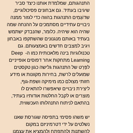
התנהגותם, שמלמדת אותנו כיצד סביר 
שיגיבו בעתיד. גם אבחונים פסיכולוגיים, 
שדוֹגְמִים התנהגות בהווה כדי לגזור ממנה 
ניבויים עתידיים מסתמכים על ההנחה שמה 
שהיה הוא שיהיה. כלומר, שהנבדק ישתמש 
בעתיד באותם מנגנונים שהשתקפו באבחון 
ויגיב למצבים חדשים באמצעותם. גם 
טכנולוגיות בינה מלאכותית כמו ה- Deep 
Learning מתחקות אחר דפוסים אופייניים 
לפְּרַט של התנהגות גלישה כגון טקסטים 
שמועלים לרשת, בחירות מקוונות או מידע 
חזותי מצולם כמו מימיקה ושפת-גוף, 
ליצירת ניבויים שיאפשרו להתאים לו 
מוצרים או לקבל החלטות אודותיו בעתיד, 
בהתאם לניתוח התנהלותו העכשווית.
יש משהו פסימי בתפיסה שגורסת שאנו 
נשלטים על ידי דטרמיניזם במקום 
להשתנות ולהתפתח ולהמציא את עצמנו 