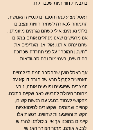
בתבניות חווייתיות שכבר קרו.
ראסל מציע כמה הסברים לנטייה האנושית 
התמוהה לכאורה לשחזר חוויות ומצבים 
בלתי נעימים: אולי כשהם נגרמים מיוזמתנו, 
אנו מרגישים שאנו מנהלים אותם במקום 
שהם ינהלו אותנו. אולי אנו מעדיפים את 
״השטן המוּכַּר״ על פני החרדה שכרוכה 
בחידושים, בעמימות ובחוסר-וודאות.
אך ראסל טוען שההסבר המהותי לנטייה 
האנושית להֵרְגֵל הרע של חזרה דווקא על 
המצבים שפוגעים ופוצעים אותנו, נובע 
מחוסר היכולת להרגיש כאב שקיים בתוכנו. 
מהקושי לעמוד במגע עם רגשות קשים, 
קהויים ועמומים, שקשורים לסיטואציות 
הקשות והפוגעניות שחווינו. רגשות אלו 
קיימים בתוכנו אך אין ביכולתנו להרגיש 
ולבטא אותם. מתוך הצורך האנושי 