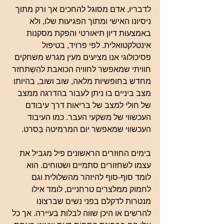
לדבריו, אדם מסוגל להחכים אך ורק מתוך 
ניסיונו האישי ומתוך הפגיעוּת שלו, ולא 
באמצעות דיון תיאורטי והפקת מסקנות 
אינטלקטואלית. לפי פרויד, בטיפול 
פסיכולוגי אנו מציעים מעין מגרש משחקים 
חוויתי שמאפשר לחוויה הכואבת להִשְתחזר 
מחדש בחופשיות מלאה, שוב ושוב, בהיותו 
מצב ביניים בו ניתן לעבור בהדרגה ממצב 
של חולי למצב של בריאות דרך עיבודם 
העכשווי של משקעי העבר. כמו העיבוד 
העכשווי שמאפשר יום המרמיטה בַּסרט.
בימים החוזרים הראשונים פיל מגביל את 
עצמו לשחזורים סתמיים ושטוחים. הוא 
לומד סוף-סוף להיזהר מהשלולית וגם 
לחמוק ממלצרים טרחניים, לומד אילו 
מנטרות לדקלם בפני נשים שברצונו 
להרשים או היכן שווה לבלות בעיירה. אך כל 