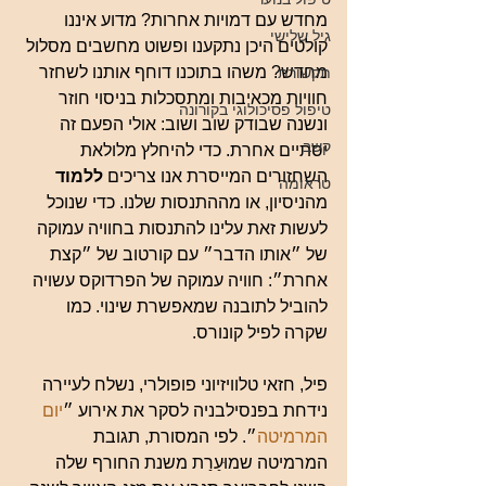
מחדש עם דמויות אחרות? מדוע איננו 
גיל שלישי
קולטים היכן נתקענו ופשוט מחשבים מסלול 
מחדש? משהו בתוכנו דוחף אותנו לשחזר 
תקשורת
חוויות מכאיבות ומתסכלות בניסוי חוזר 
טיפול פסיכולוגי בקורונה
ונשנה שבודק שוב ושוב: אולי הפעם זה 
קשב
יסתיים אחרת. כדי להיחלץ מלולאת 
השחזורים המייסרת אנו צריכים 
ללמוד
טראומה
מהניסיון, או מההתנסות שלנו. כדי שנוכל 
לעשות זאת עלינו להתנסות בחוויה עמוקה 
של ״אותו הדבר״ עם קורטוב של ״קצת 
אחרת״: חוויה עמוקה של הפרדוקס עשויה 
להוביל לתובנה שמאפשרת שינוי. כמו 
שקרה לפיל קונורס.
פיל, חזאי טלוויזיוני פופולרי, נשלח לעיירה 
נידחת בפנסילבניה לסקר את אירוע ״
יום 
המרמיטה
״. לפי המסורת, תגובת 
המרמיטה שמוּעַרַת משנת החורף שלה 