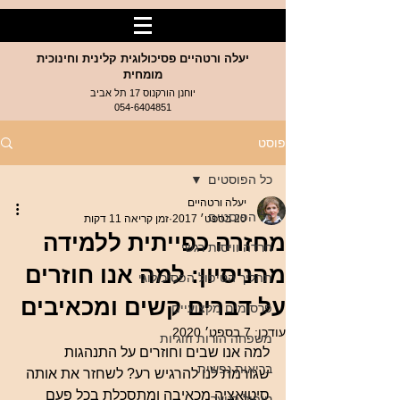
יעלה ורטהיים פסיכולוגית קלינית וחינוכית
מומחית
יוחנן הורקנוס 17 תל אביב
054-6404851
פוסט
כל הפוסטים
יעלה ורטהיים
כל הפוסטים
20 בספט׳ 2017
זמן קריאה 11 דקות
מחזרה כפייתית ללמידה
חרדה וויסות רגשי
מהניסיון: למה אנו חוזרים
תהליך הטיפול הפסיכולוגי
על דברים קשים ומכאיבים
פרסומים מקצועיים
עודכן:
7 בספט׳ 2020
משפחה הורות וזוגיות
למה אנו שבים וחוזרים על התנהגות 
בריאות נפשית
שגורמת לנו להרגיש רע? לשחזר את אותה 
סיטואציה מכאיבה ומתסכלת בכל פעם 
טיפול בנוער