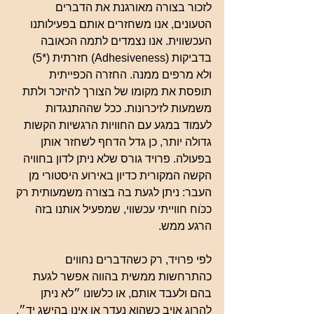
לזכור בצורה מאורגנת את הדברים 
הטעונים, אנו משחזרים אותם בפעילותנו 
העכשווית. אנו נצמדים לתמה הכאובה 
בדביקות (Adhesiveness) חזרתית (*5) 
ולא מרפים ממנה. החזרה הכפייתית 
תופסת את מקומו של הצורך להיזכר ולתת 
משמעות לזיכרונות. ככל שההתנגדות 
לעמוד במגע עם החוויות הרגשיות הקשות 
גדולה יותר, כן גדל הדחף לשחזר אותן 
בפעולה. פרויד גורס שלא ניתן לדון בחוויה 
הקשה המקורית כדיון באירוע היסטורי מן 
העבר: ניתן לגעת בה בצורה משמעותית רק 
ככֹּוח חווייתי עכשווי, שמפעיל אותנו בזה 
הרגע ממש.
לפי פרויד, רק כשהדברים נחווים 
כהתרחשות ממשית בהווה אפשר לגעת 
בהם ולעבד אותם, או כלשונו ״לא ניתן 
להרוג אויב כשהוא נעדר או אינו בהישג יד״. 