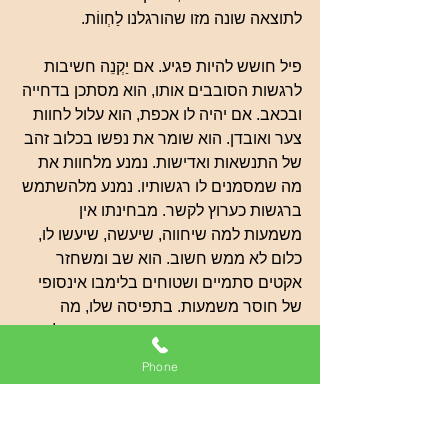
לתוצאה שונה מזו שהורגלנו לַחְווֹת.
פיל חושש להיות פגיע. אם יַקְנֵה חשיבות 
לרגשות הסובבים אותו, הוא מסתכן בדחייה 
ובכאב. אם יהיה לו אכפת, הוא עלול לחוות 
צער ואובדן. הוא שומר את נפשו בכלוב זהב 
של התנשאות ואדישות. נמנע מלחוות את 
מה שמסמנים לו רגשותיו. נמנע מלהשתמש 
ברגשות כערוץ לקשר. מבחינתו אין 
משמעות למה שיחווה, שיעשה, שיעשו לו, 
כלום לא ממש חשוב. הוא שב ומשחזר 
אקטים סתמיים ושטוחים בלימבו אינסופי 
של חוסר משמעות. בתפיסה שלו, מה 
שהיה הוא שיהיה, דבר אינו משנה והכל 
הַיְינוּ הַךְ.
Phone
ראסל משתמש בתיאוריה של 
פילוסוף 
המדע תומאס קון (1962)
, לפיו המדע 