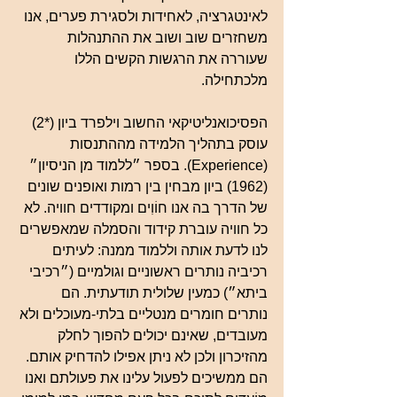
לאינטגרציה, לאחידות ולסגירת פערים, אנו 
משחזרים שוב ושוב את ההתנהלות 
שעוררה את הרגשות הקשים הללו 
מלכתחילה.
הפסיכואנליטיקאי החשוב וילפרד ביון (*2) 
עוסק בתהליך הלמידה מההתנסות 
(Experience). בספר ״ללמוד מן הניסיון״ 
(1962) ביון מבחין בין רמות ואופנים שונים 
של הדרך בה אנו חוֹוִים ומקודדים חוויה. לא 
כל חוויה עוברת קידוד והסמלה שמאפשרים 
לנו לדעת אותה וללמוד ממנה: לעיתים 
רכיביה נותרים ראשוניים וגולמיים (״רכיבי 
ביתא״) כמעין שלולית תודעתית. הם 
נותרים חומרים מנטליים בלתי-מעוכלים ולא 
מעובדים, שאינם יכולים להפוך לחלק 
מהזיכרון ולכן לא ניתן אפילו להדחיק אותם. 
הם ממשיכים לפעול עלינו את פעולתם ואנו 