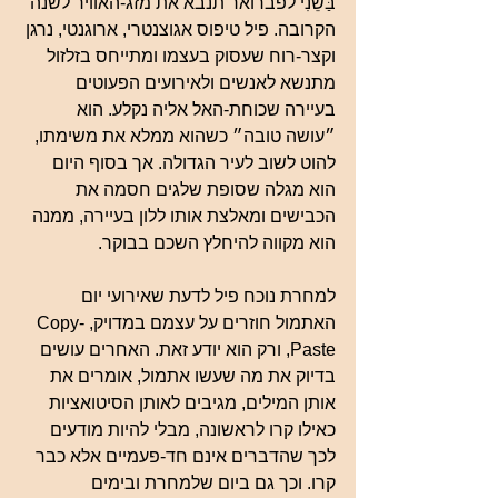
בַּשֵנִי לפברואר תנבא את מזג-האוויר לשנה 
הקרובה. פיל טיפוס אגוצנטרי, ארוגנטי, נרגן 
וקצר-רוח שעסוק בעצמו ומתייחס בזלזול 
מתנשא לאנשים ולאירועים הפעוטים 
בעיירה שכוחת-האל אליה נקלע. הוא 
״עושה טובה״ כשהוא ממלא את משימתו, 
להוט לשוב לעיר הגדולה. אך בסוף היום 
הוא מגלה שסופת שלגים חסמה את 
הכבישים ומאלצת אותו ללון בעיירה, ממנה 
הוא מקווה להיחלץ השכם בבוקר.
למחרת נוכח פיל לדעת שאירועי יום 
האתמול חוזרים על עצמם במדויק, Copy-
Paste, ורק הוא יודע זאת. האחרים עושים 
בדיוק את מה שעשו אתמול, אומרים את 
אותן המילים, מגיבים לאותן הסיטואציות 
כאילו קרו לראשונה, מבלי להיות מודעים 
לכך שהדברים אינם חד-פעמיים אלא כבר 
קרו. וכך גם ביום שלמחרת ובימים 