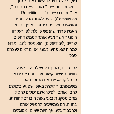
(*4) מציע פרויד לראשונה את מנגנון 
״השחזור הכפייתי״ (או ״כפיית החזרה״, 
או ״חזרה כפייתית״ - Repetition 
Compusion) שהיה לאחד מרעיונותיו 
ומושגיו החשובים ביותר. באופן בסיסי 
האמין פרויד שהנפש פועלת לפי ״עקרון 
העונג״ אשר מניע אותה לממש דחפים 
יצריים (ליבידיונלים). הוא ניסה להבין מדוע 
למרות שאיפתינו לעונג, אנו גורמים לעצמנו 
סבל.
לפי פרויד, מתוך הקושי לבוא במגע עם 
חוויות נפשיות קשות וזכרונות כאובים או 
קונפליקטואליים, אנו מנתקים את 
משמעותם הרגשית באופן שפוגע ביכולתנו 
להבין אותם. לפיכך איננו יכולים להסיק 
מהם מסקנות באמצעות חיבורם לחוויותנו 
בהווה. הם ממשיכים להפעיל אותנו 
ולהכביד עלינו אך היות שאיננו מסוגלים 