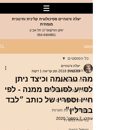
יעלה ורטהיים פסיכולוגית קלינית וחינוכית
מומחית
יוחנן הורקנוס 17 תל אביב
054-6404851
פוסט
כל הפוסטים
יעלה ורטהיים
כל הפוסטים
19 במרץ 2018
זמן קריאה 1 דקות
מהי טראומה וכיצד ניתן
חרדה וויסות רגשי
לסייע לסובלים ממנה - לפי
תהליך הטיפול הפסיכולוגי
חייו וספריו של כותב ״לבד
פרסומים מקצועיים
בברלין״
משפחה הורות וזוגיות
עודכן:
7 בספט׳ 2020
בריאות נפשית
טיפול בנוער