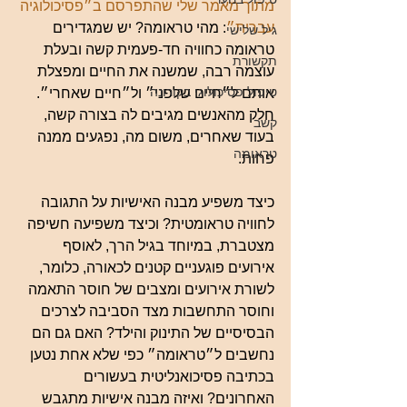
מתוך מאמר שלי שהתפרסם ב״פסיכולוגיה 
עברית״
: מהי טראומה? יש שמגדירים 
גיל שלישי
טראומה כחוויה חד-פעמית קשה ובעלת 
תקשורת
עוצמה רבה, שמשנה את החיים ומפצלת 
טיפול פסיכולוגי בקורונה
אותם ל״חיים שלפני״ ול״חיים שאחרי״. 
חלק מהאנשים מגיבים לה בצורה קשה, 
קשב
בעוד שאחרים, משום מה, נפגעים ממנה 
טראומה
פחות.
כיצד משפיע מבנה האישיות על התגובה 
לחוויה טראומטית? וכיצד משפיעה חשיפה 
מצטברת, במיוחד בגיל הרך, לאוסף 
אירועים פוגעניים קטנים לכאורה, כלומר, 
לשורת אירועים ומצבים של חוסר התאמה 
וחוסר התחשבות מצד הסביבה לצרכים 
הבסיסיים של התינוק והילד? האם גם הם 
נחשבים ל״טראומה״ כפי שלא אחת נטען 
בכתיבה פסיכואנליטית בעשורים 
האחרונים? ואיזה מבנה אישיות מתגבש 