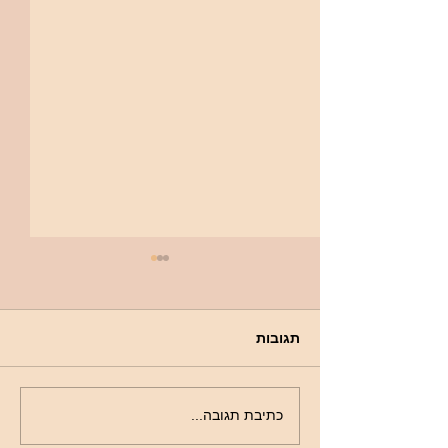
תגובות
ציירי לי עולם – לראוֹת טוּב
כתיבת תגובה...
גם בעִתוֹת סבל