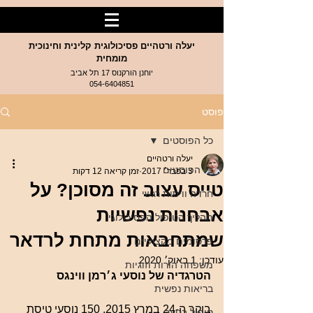
יעלה ורטהיים פסיכולוגית קלינית וחינוכית
מומחית
יוחנן הורקנוס 17 תל אביב
054-6404851
פוסט
כל הפוסטים
יעלה ורטהיים
כל הפוסטים
3 בפבר׳ 2017
זמן קריאה 12 דקות
טייס עצוב זה מסוכן? על
חרדה וויסות רגשי
אבחנות נפשיות
תהליך הטיפול הפסיכולוגי
שמתחבאות מתחת לרדאר
פרסומים מקצועיים
עודכן:
1 באוק׳ 2020
משפחה הורות וזוגיות
הטרגדיה של נוסעי ג׳רמן ווינגס
בריאות נפשית
בוקר ה-24 במרץ 2015. 150 נוסעי טיסת 
טיפול בנוער