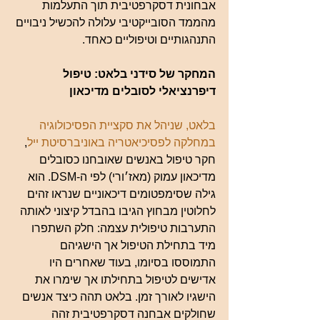
אבחונית דסקרפטיבית תוך התעלמות 
מהממד הסובייקטיבי עלולה להכשיל ניבויים 
התנהגותיים וטיפוליים כאחד.
המחקר של סידני בלאט: טיפול 
דיפרנציאלי לסובלים מדיכאון
בלאט, שניהל את סקציית הפסיכולוגיה 
במחלקה לפסיכיאטריה באוניברסיטת ייל
, 
חקר טיפול באנשים שאובחנו כסובלים 
מדיכאון עמוק (מאז׳ורי) לפי ה-DSM. הוא 
גילה שסימפטומים דיכאוניים שנראו זהים 
לחלוטין מבחוץ הגיבו בהבדל קיצוני לאותה 
התערבות טיפולית עצמה: חלק השתפרו 
מיד בתחילת הטיפול אך הישגיהם 
התמוססו בסיומו, בעוד שאחרים היו 
אדישים לטיפול בתחילתו אך שימרו את 
הישגיו לאורך זמן. בלאט תהה כיצד אנשים 
שחולקים אבחנה דסקרפטיבית זהה 