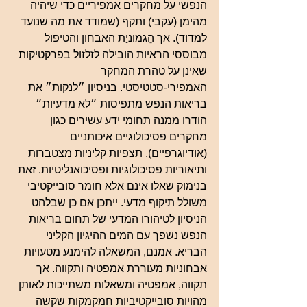
הנפשי על מחקרים אמפיריים כדי שיהיה 
מהימן (עקבי) ותקף (שמודד את מה שנועד 
למדוד). אך הֵגמוניַת האבחון והטיפול 
מבוססי הראיות הובילה לזלזול בפרקטיקות 
שאינן על טהרת המחקר 
האמפירי-סטטיסטי. בניסיון ״לנקות״ את 
בריאות הנפש מתפיסות ״לא מדעיות״ 
הודרו ממנה תחומי ידע עשירים כגון 
מחקרים פסיכולוגיים איכותניים 
(אודיוגרפיים), תצפיות קליניות מצטברות 
ותיאוריות פסיכולוגיות ופסיכואנליטיות. זאת 
בנימוק שאלו אינם אלא חומר סובייקטיבי 
משולל תיקוף מדעי. ייתכן אם כן שבלהט 
הניסיון לטיהורו המדעי של תחום בריאות 
הנפש נשפך עם המים ההיגיון הקליני 
הבריא. אמנם, המשאלה להימנע מטעויות 
אבחוניות מעוררת אמפטיה ותקווה. אך 
תקווה, אמפטיה ומשאלות משתייכות לאותן 
מהויות סובייקטיביות חמקמקות שקשה 