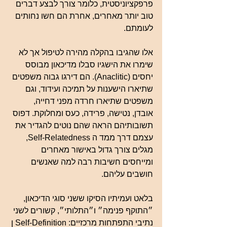
פרפקציוניסטית, כלומר צורך לבצע דברים 
טוב יותר מאחרים, אחרת הם חשו נחותים 
לעומתם.
אלו שהגיבו בהקלה מהירה לטיפול אך לא 
שימרו את הישגיו סבלו מדיכאון מבוסס 
יחסים (Anaclitic). הם דירגו גבוה משפטים 
שתיארו הישענות על תמיכה ועידוד, וגם 
משפטים שתיארו חרדה מפני דחייה, 
אובדן, נטישה, פרידה, כעס ומחלוקת. דפוס 
תשובותיהם הראה שהם נוטים להגדיר את 
עצמם דרך ממד ה Self-Relatedness, 
מגלים צורך גדול באישור מאחרים 
ומייחסים חשיבות רבה למה שאנשים 
חושבים עליהם.
בלאט ועמיתיו הסיקו ששני סוגי הדיכאון, 
״התוקף פנימה״ ו״התלותי״, קשורים לשני 
נתיבי התפתחות מרכזיים: Self-Definition ן 