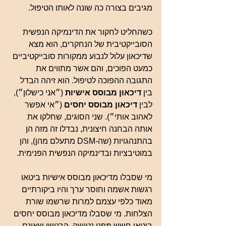
מגיבים בצורה כה שונה לאותו הטיפול.
כשהחליט לחקור את הדינמיקה הנפשית 
הסובייקטיבית של הנחקרים, הוא מצא 
שדיכאון עלול לנבוע ממקורות סובייקטיביים 
כמעט הפוכים, והם אשר מתווים את 
התגובה ההפוכה לטיפול. הוא זיהה הבדל 
בין
 דיכאון מבוסס אישיות
 (״אני כישלון״), 
לבין
 דיכאון מבוסס יחסים
 (״אי אפשר 
לאהוב אותי״). שני הסוגים, שחלקו את 
אותה הבחנה חיצונית, נבדלו זה מזה הן 
בהתנהגויות (שה-DSM מתעלם מהן), והן 
במוטיבציות ובדינמיקה הנפשית הפנימית.
מי שסבלו מדיכאון מבוסס אישיות ביטאו 
רגשות אשמה וחוסר ערך והיו ביקורתיים 
מאוד כלפי עצמם למרות שרשמו שורת 
הצלחות. מי שסבלו מדיכאון מבוסס יחסים 
ביטאו חשש מפני נטישה, הרגישו שאינם 