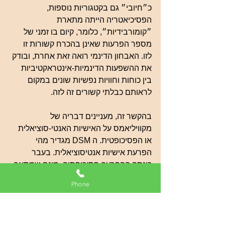
כ״חיובי״ גם בקטגוריות נוספות, 
הפסיכיאטריה הייתה מתארת 
״קומורבידיות״, כלומר, קיום בו זמני של 
מספר הפרעות שאינן בהכרח קשורות זו 
לזו. האבחון הדינמי רואה זאת אחרת, ובודק 
את ההשפעות הדינמיות-אינטראקטיביות 
בין כוחות וחוויות נפשיות שונים במקום 
לראותם כבלתי קשורים זה לזה.
בהקשר זה, מעניינים דבריה של 
מקוויליאמס על האישיות האנטי-סוציאלית 
או הפסיכופטית. ה DSM מגדיר מהי 
הפרעת אישיות אנטיסוציאלית. בעבר 
כונתה ההפרעה פסיכופתיה, מונח שמתאר 
יותר 
חוויה פנימית סובייקטיבית
 של  
Phone
האדם, ו
לא את השפעת התנהגותו על 
אחרים
. לעומת זאת, ה-DSM מתמקד 
בהשפעת התנהגות הפרט המאובחן 
כאנטי-סוציאלי על החברה.