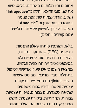
אהובים והיו תלותיים באחרים. בלאט סיווג 
את שני סוגי הדיכאון הללו כ״
Introjective
״ 
(של ביקורת עצמית שתוקפת פנימה 
בחומרה ובנוקשות) וּכְּ ״
Anaclitic
״ 
(שקשור לצורך להישען על אחרים ולייצר 
עמם קשרים ויחסים).
בלאט ושותפיו פיתחו שאלון התנסות 
דיכאונית (DEQ) שהתמקד בחוויות, 
בעמדות ובצרכים סובייקטיביים ולא 
בסימפטומטולוגיה החיצונית הגלויה. 
ממצאיו חשפו כי אלו שגילו אדישות לטיפול 
בתחילתו סבלו מדיכאון מבוסס אישיות 
(Introjective): הם התאפיינו בביקורת 
עצמית נוקשה, ודירגו גבוה משפטים 
שתיארו סטנדרטים גבוהים, ציפיות עצמיות 
גבוהות, תחרותיות, ביקורת עצמית וחשש 
מפני רִיק. דפוס תשובותיהם העלה תמונה 