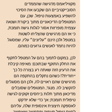
מקוויליאמס מדגישה שהממדים 
הסובייקטיביים הם שקבעו את הסיכוי 
להשפיע באמצעות טיפול. שכן, עם 
המטופלים הדיכאוניים מתוך ביקורת ושנאה 
עצמית מופרזות אסור לגלות גישה תומכת, 
כי אז הם מרגישים שהצליחו לשטות 
במטפל ולכן הינם ״עליונים״ עליו, שמסוגל 
להיות נחמד לאנשים גרועים כמוהם.
לכן, במקום לתמוך בהם על המטפל לתקוף 
את החלק התוקף שבתוכם: מאיפה קיבלת 
את הרעיון הזה שאתה רע בצורה כל כך 
ייחודית?! כשהם נתקלים בהתקפה הם 
מרגישים שהם ראויים לה, ולכן הם מסוגלים 
להקשיב לה. מנגד, המטופלים שסובלים 
מדיכאון מתוך תלות ביחסים זקוקים לגישה 
טיפולית תומכת; אך כדי שלא יזדקקו 
לאספקה חיצונית אינסופית שלה, עליהם 
לחוות טיפול מעמיק ומתמשך שיאפשר 