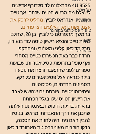
4U 9525 מברצלונה לדיסלדורף אדישים 
גיל שלישי
לשאלה מה מרגיש הטייס שלהם. אך טייס 
המשנה, אנדראס לוביץ, 
מחליט לרסק את 
תקשורת
עצמו ואותם אל האלפים הצרפתיים
. 
טיפול פסיכולוגי בקורונה
בהמשך מתפרסם כי לוביץ, בן 28, שחלם 
קשב
להיות טייס והוציא רישיון טיסה עוד בנעוריו, 
סבל מדיכאון קליני (מאז׳ורי) ומהתקפי 
טראומה
חרדה כבר בעת הכשרתו כטייס מסחרי 
ואף טופל בתרופות פסיכיאטריות. שבועות 
ספורים לפני שהתאבד ורצח את נוסעיו 
ביקר כנראה אצל פסיכיאטרים על רקע 
תסמינים חרדתיים, פסיכוטיים 
ופסיכוסומטיים. פורסם גם שחשש לאבד 
את רישיון הטייס שלו בגלל הפחתה 
בראייה. בדיקת חיפושיו באינטרנט העלתה 
שתכנן את דרך התאבדותו מראש. בניסיון 
להבין האם ניתן היה לחזות את הסכנה, 
בדקו חוקרים מאוניברסיטת הארוורד דיכאון 