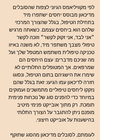
לפי מקוויליאמס הגיוני לצפות שהסובלים 
מדיכאון מבוסס יחסים ישתפרו מיד 
בתחילת הטיפול, בגלל שהצורך המרכזי 
שלהם הוא ביחסים עצמם. כשאתה מרגיש 
״אני לבד, אני זקוק לקשר״ וזוכה לקשר 
טיפולי מצבך משתפר מיד, לא משנה באיזו 
טכניקה טיפולית משתמש המטפל שלך ועל 
מה שניכם מדברים: עצם היחסים הם 
שמרפאים. אך המטופלים התלותיים לא 
שימרו את הישגיהם בתום הטיפול, ונסוגו 
חזרה לדיכאון עמו הגיעו: זאת בגלל שהם 
נזקקו ליחסים טיפוליים מתמשכים ועמוקים 
במיוחד כדי להפנים סוג של נוכחות פנימית 
תומכת. רק מתוך אובייקט פנימי מיטיב 
מופנם ניתן להתגבר על הצורך התלותי 
בהישענות על אובייקט חיצוני.
לעומתם, לסובלים מדיכאון מהסוג שתוקף 