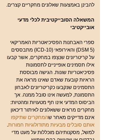
להבינן באמצעות שאלונים מחקריים קצרים.
המשאלה הסובייקטיבית לכלי מדעי 
אובייקטיבי
ספרי האבחנות הפסיכיאטריות האמריקאי 
(DSM 5) והאירופאי (ICD-10) מתבססים 
על קריטריונים שנִצְפו במחקרים, אשר קבעו 
אילו תסמינים אופייניים לתסמונות 
פסיכיאטריות שונות. הגישה מבוססת 
הראיות קובעת שאדם שאינו מראה את 
התסמינים שנקבעו כקריטריונים לאבחון 
התסמונת, למעשה אינו סובל ממנה. אך 
הביסוס המדעי אינו חף מטעויות ומהטיות: 
מחקרים מראים ששאלונים לאיתור דיכאון 
אינם מדייקים מאחר ש
המחקרים שתיקפו 
אותם סובלים מבעיות מתודולוגיות חמורות
. 
למשל, מסקנותיהם מוכללות על מעט מדי 
נבדקים או שנעשה בהם שימוש 