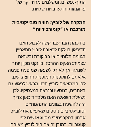
התוך-נפשיים, ומשלמים מחיר יקר של 
פרוגנוזות והתערבויות שגויות.
המקרה של לוביץ: חוויה סובייקטיבית 
מורכבת או ״קומורבידיות״
בחוכמת הבדיעבד קשה לקבוע האם 
הדיכאון בו לקה לכאורה לוביץ התאפיין 
בגוונים תלותיים או בביקורת ובשנאה 
עצמית: האקט ההרסני בו נקט מכוֵון יותר 
לשנאה, אך לא רק לשנאה שמופנית פנימה 
אלא גם לתוקפנות המופנית החוצה. שכֵּן, 
לפי הממצאים לוביץ תכנן מראש לפגוע גם 
באחרים, בנוסעיו וכנראה במעסיקיו. לכן 
נשאלת השאלה האם מלבד דיכאון צריך 
היה להשגיח בגוונים התנהגותיים 
וסובייקטיביים נוספים שאיפיינו את לוביץ. 
אבחון דסקרפטיבי מסַוֵוג אנשים לפי 
קטגוריות. במובן זה אם היה לוביץ מאובחן 