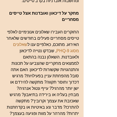
ומחשבות אובדניות בקרב טייסים.
מחקר על דיכאון ואובדנות אצל טייסים 
מסחריים
החוקרים העבירו שאלונים אנונימיים לאלפי 
טייסים מסחריים פעילים בחודשים שלאחר 
האירוע. מתוכם, כאלפיים ענו ל
שאלונים 
מסוג PHQ-9
, שבדקו נטייה לדיכאון 
ולאובדנות. השאלון נבנה בהתאם 
לממצאים מחקריים שהצביעו על תכונות 
והתנהגויות שקשורות לדיכאון: האם אתה 
סובל מהפחתת עניין בפעילויות? מרגיש 
דכדוך וחוסר תקווה? מתקשה להירדם או 
ישן יותר מהרגיל? עייף ונטול אנרגיה? 
מבחין בעליה או בירידה בתיאבון? מרגיש 
שאכזבת את עצמך וקרוביך? מתקשה 
להתרכז? מדבר ונע באיטיות או בקדחתנות 
יתרות? מהרהר על מוות ופגיעה בעצמך? 