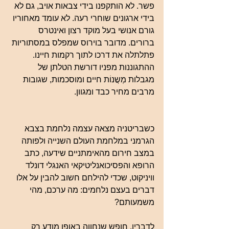
פשר. לא הותקפנו בידי צבאות אויב, גם לא 
בידי ארגונים שוחרי רעה. לא עומד מאחוריו 
גורם אנושי בעל מוקד רצון ואינטרס 
ברורים. מדובר בוירוס שמפלס במסתוריות 
פתלתלה את דרכו לתוך רקמות חיינו. 
ההתגוננות מפניו דורשת הטלתן של 
מגבלות מְשֲנוֹת חיים ומוסכמות, שגובות 
מרבים מחיר כבד ומגוון.
כשבריטניה מצאה עצמה נלחמת בצבא 
הגרמני במלחמת העולם השנייה ולפותה 
במצב חירום מהאימתניים שידעה, כתב 
הרופא והפסיכואנליטיקאי האנגלי דונלד 
וויניקוט, שכדי להילחם חשוב להבין על אלו 
דברים בעצם נלחמים: מה ערכם, מהי 
משמעותם? 
לדבריו, חופש שנחווה באופן מודע רק 