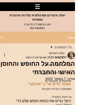
יעלה ורטהיים פסיכולוגית קלינית וחינוכית
מומחית
יוחנן הורקנוס 17 תל אביב
054-6404851
פוסט
כל הפוסטים
יעלה ורטהיים
כל הפוסטים
13 במאי 2020
זמן קריאה 2 דקות
המלחמה על החופש והחוסן
חרדה וויסות רגשי
האישי והחברתי
תהליך הטיפול הפסיכולוגי
עודכן:
7 בספט׳ 2020
פרסומים מקצועיים
מאמר חדש שלי ב״אלכסון״:
משפחה הורות וזוגיות
בריאות נפשית
כיצד נגייס את כוחות הנפש שלנו כדי 
טיפול בנוער