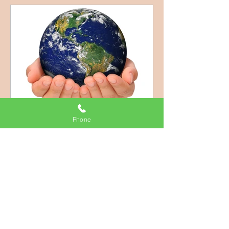
Phone
יעלה ורטהיים
16 באפר׳ 2017
האגו: מנגנון חשוב או בועה
מסוכנת
כשפרויד זיהה והמשיג את האגו היה הדבר
משול לגילוי יבשת חדשה, שמוביל לשורת
תגליות ומסעות מחקריים ותיאורטיים פורצי
דרך. על התפתחות המשגת האגו ב